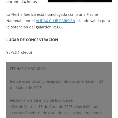
durante 24 horas.
La Flecha Iberica está homologada como una Fleche
Nationale por el
AUDAX CLUB PARISIEN
, siendo valida para
la obtención del galardón R5000.
LUGAR DE CONCENTRACION
YEPES (Toledo)
FECHAS Y HORARIOS
Fin de inscripción y recepción de documentación: 24
de Marzo de 2023
Fecha y hora de inicio de la prueba:
. Desde Viernes 18 de Abril de 2025 a las 6:00 horas.
. Hasta Sábado 19 de Abril de 2025 a las 12:00 horas.